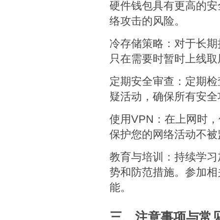
硬件钱包具有更高的安
络攻击的风险。
冷存储策略：对于长期
只在需要时暂时上线取
定期安全审查：定期检
疑活动，确保所有安全
使用VPN：在上网时
保护您的网络活动不被
教育与培训：持续学习
势和防范措施。参加相
能。
三、注意事项与常