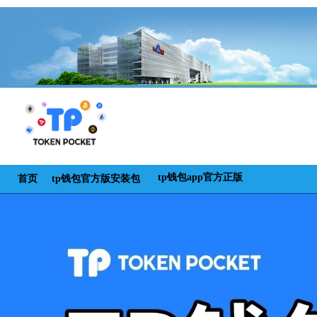
tp钱包app官方正版
首页
tp钱包官方版安装包