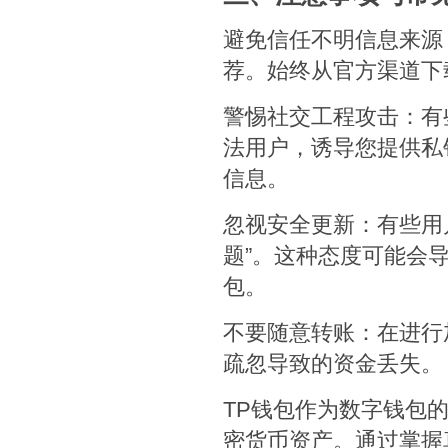
避免信任不明信息来源
荐。始终从官方渠道下
警惕社交工程攻击：有
法用户，诱导您提供私
信息。
忽视安全更新：有些用
题”。这种态度可能会
包。
不要随意转账：在进行
疏忽导致的资金丢失。
TP钱包作为数字钱包
密货币资产。通过掌握