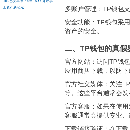
tp钱包安卓版下载v1.69：开启掌
多账户管理：TP钱包
上资产新纪元
安全功能：TP钱包采
资产的安全。
二、TP钱包的真假
官方网站：访问TP钱
应用商店下载，以防下
官方社交媒体：关注TP
等。这些平台通常会发
官方客服：如果在使用
客服通常会提供专业、
下载链接验证：在下载